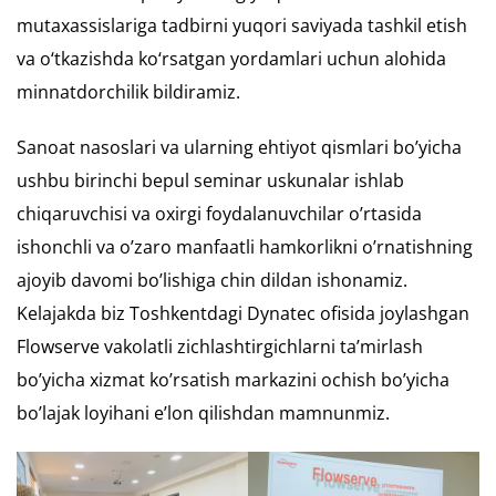
mutaxassislariga tadbirni yuqori saviyada tashkil etish
va o‘tkazishda ko‘rsatgan yordamlari uchun alohida
minnatdorchilik bildiramiz.
Sanoat nasoslari va ularning ehtiyot qismlari bo’yicha
ushbu birinchi bepul seminar uskunalar ishlab
chiqaruvchisi va oxirgi foydalanuvchilar o’rtasida
ishonchli va o’zaro manfaatli hamkorlikni o’rnatishning
ajoyib davomi bo’lishiga chin dildan ishonamiz.
Kelajakda biz Toshkentdagi Dynatec ofisida joylashgan
Flowserve vakolatli zichlashtirgichlarni ta’mirlash
bo’yicha xizmat ko’rsatish markazini ochish bo’yicha
bo’lajak loyihani e’lon qilishdan mamnunmiz.