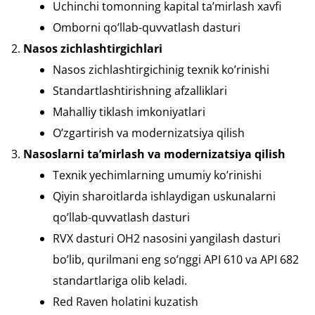
Uchinchi tomonning kapital ta’mirlash xavfi
Omborni qo’llab-quvvatlash dasturi
Nasos zichlashtirgichlari
Nasos zichlashtirgichinig texnik ko’rinishi
Standartlashtirishning afzalliklari
Mahalliy tiklash imkoniyatlari
O’zgartirish va modernizatsiya qilish
Nasoslarni ta’mirlash va modernizatsiya qilish
Texnik yechimlarning umumiy ko’rinishi
Qiyin sharoitlarda ishlaydigan uskunalarni
qo’llab-quvvatlash dasturi
RVX dasturi OH2 nasosini yangilash dasturi
bo’lib, qurilmani eng so’nggi API 610 va API 682
standartlariga olib keladi.
Red Raven holatini kuzatish