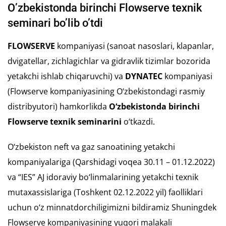
O’zbekistonda birinchi Flowserve texnik
seminari bo’lib o’tdi
FLOWSERVE
kompaniyasi (sanoat nasoslari, klapanlar,
dvigatellar, zichlagichlar va gidravlik tizimlar bozorida
yetakchi ishlab chiqaruvchi) va
DYNATEC
kompaniyasi
(Flowserve kompaniyasining O‘zbekistondagi rasmiy
distribyutori) hamkorlikda
O‘zbekistonda birinchi
Flowserve texnik seminarini
o‘tkazdi.
O‘zbekiston neft va gaz sanoatining yetakchi
kompaniyalariga (Qarshidagi voqea 30.11 – 01.12.2022)
va “IES” AJ idoraviy bo‘linmalarining yetakchi texnik
mutaxassislariga (Toshkent 02.12.2022 yil) faolliklari
uchun o‘z minnatdorchiligimizni bildiramiz Shuningdek
Flowserve kompaniyasining yuqori malakali