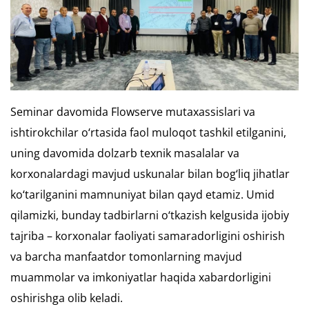
Seminar davomida Flowserve mutaxassislari va
ishtirokchilar o‘rtasida faol muloqot tashkil etilganini,
uning davomida dolzarb texnik masalalar va
korxonalardagi mavjud uskunalar bilan bog‘liq jihatlar
ko‘tarilganini mamnuniyat bilan qayd etamiz. Umid
qilamizki, bunday tadbirlarni o‘tkazish kelgusida ijobiy
tajriba – korxonalar faoliyati samaradorligini oshirish
va barcha manfaatdor tomonlarning mavjud
muammolar va imkoniyatlar haqida xabardorligini
oshirishga olib keladi.