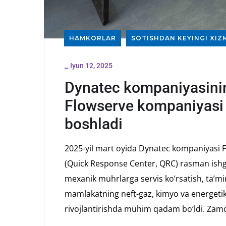
HAMKORLAR
SOTISHDAN KEYINGI XIZ
_
Iyun 12, 2025
Dynatec kompaniyasinin
Flowserve kompaniyasi 
boshladi
2025-yil mart oyida Dynatec kompaniyasi 
(Quick Response Center, QRC) rasman ishg
mexanik muhrlarga servis ko’rsatish, ta’mi
mamlakatning neft-gaz, kimyo va energetika
rivojlantirishda muhim qadam bo‘ldi. Zamona