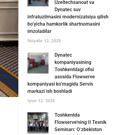
Uzeltechsanoat va
Dynatec suv
infratuzilmasini modernizatsiya qilish
bo‘yicha hamkorlik shartnomasini
imzoladilar
Noyabr 12, 2025
Dynatec
kompaniyasining
Toshkentdagi ofisi
asosida Flowserve
kompaniyasi ko‘magida Servis
markazi ish boshladi
Iyun 12, 2025
Toshkentda
Flowserve’ning II Texnik
Seminarı: Oʻzbekiston