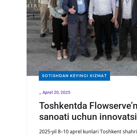
SOTISHDAN KEYINGI XIZMAT
_
Aprel 20, 2025
Toshkentda Flowserve’ni
sanoati uchun innovats
2025-yil 8–10 aprel kunlari Toshkent shahr