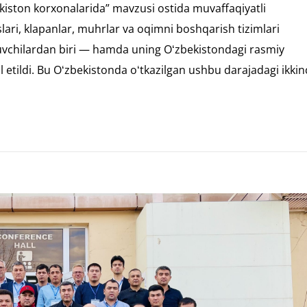
kiston korxonalarida” mavzusi ostida muvaffaqiyatli
lari, klapanlar, muhrlar va oqimni boshqarish tizimlari
ruvchilardan biri — hamda uning Oʻzbekistondagi rasmiy
 etildi. Bu Oʻzbekistonda oʻtkazilgan ushbu darajadagi ikkin