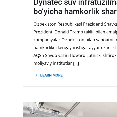
Dynatec suv infratuzilm
bo‘yicha hamkorlik shar
O‘zbekiston Respublikasi Prezidenti Shav
Prezidenti Donald Tramp taklifi bilan amal
kompaniyalar O‘zbekiston bilan sanoatni mo
hamkorlikni kengaytirishga tayyor ekanliklar
AQSh Savdo vaziri Howard Lutnick ishtirokid
moliyaviy institutlar […]
LEARN MORE