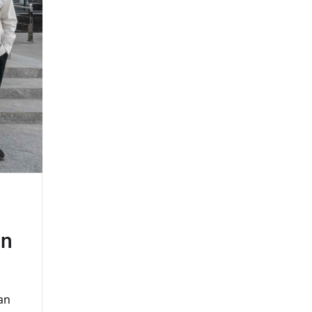
on
an