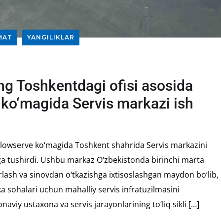
MAT
YANGILIKLAR
g Toshkentdagi ofisi asosida
ko‘magida Servis markazi ish
Flowserve ko‘magida Toshkent shahrida Servis markazini
a tushirdi. Ushbu markaz O‘zbekistonda birinchi marta
rlash va sinovdan o‘tkazishga ixtisoslashgan maydon bo‘lib,
 sohalari uchun mahalliy servis infratuzilmasini
viy ustaxona va servis jarayonlarining to‘liq sikli […]