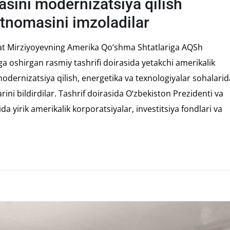
asini modernizatsiya qilish
tnomasini imzoladilar
kat Mirziyoyevning Amerika Qo‘shma Shtatlariga AQSh
ga oshirgan rasmiy tashrifi doirasida yetakchi amerikalik
dernizatsiya qilish, energetika va texnologiyalar sohalarid
ini bildirdilar. Tashrif doirasida O‘zbekiston Prezidenti va
a yirik amerikalik korporatsiyalar, investitsiya fondlari va