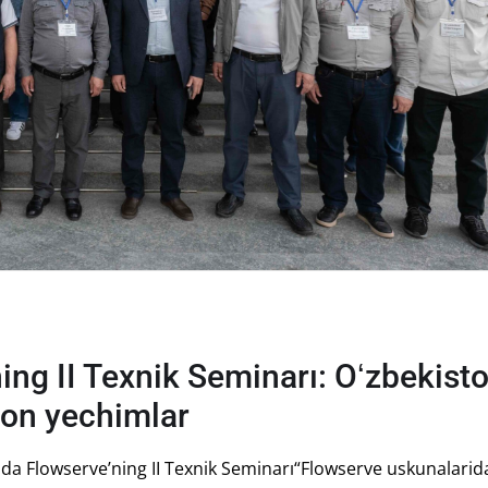
ng II Texnik Seminarı: Oʻzbekist
ion yechimlar
ida Flowserve’ning II Texnik Seminarı“Flowserve uskunalarid