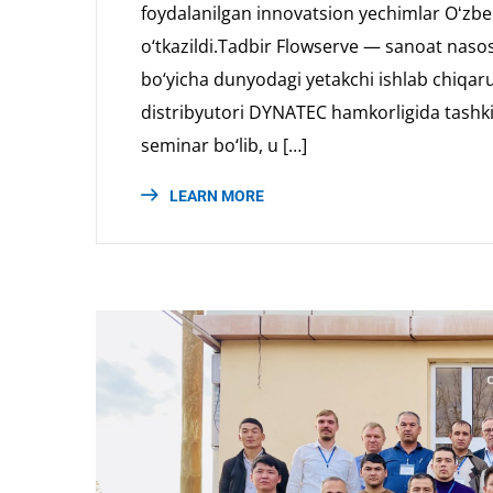
foydalanilgan innovatsion yechimlar Oʻzbe
o‘tkazildi.Tadbir Flowserve — sanoat nasos
bo‘yicha dunyodagi yetakchi ishlab chiqa
distribyutori DYNATEC hamkorligida tashkil
seminar bo‘lib, u […]
LEARN MORE