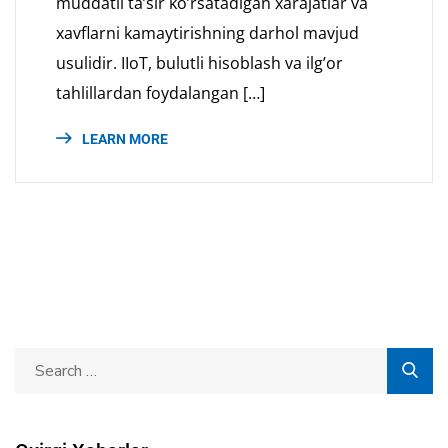
muddatli ta’sir ko’rsatadigan xarajatlar va
xavflarni kamaytirishning darhol mavjud
usulidir. IIoT, bulutli hisoblash va ilg’or
tahlillardan foydalangan […]
LEARN MORE