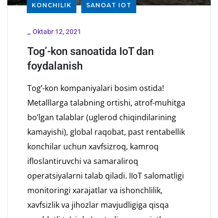
KONCHILIK
SANOAT IOT
_
Oktabr 12, 2021
Tog’-kon sanoatida IoT dan
foydalanish
Tog’-kon kompaniyalari bosim ostida!
Metalllarga talabning ortishi, atrof-muhitga
bo’lgan talablar (uglerod chiqindilarining
kamayishi), global raqobat, past rentabellik
konchilar uchun xavfsizroq, kamroq
ifloslantiruvchi va samaraliroq
operatsiyalarni talab qiladi. IIoT salomatligi
monitoringi xarajatlar va ishonchlilik,
xavfsizlik va jihozlar mavjudligiga qisqa