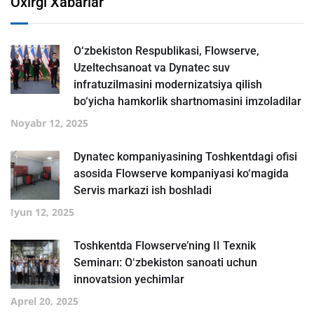
Oxirgi Xabarlar
O‘zbekiston Respublikasi, Flowserve,
Uzeltechsanoat va Dynatec suv
infratuzilmasini modernizatsiya qilish
bo‘yicha hamkorlik shartnomasini imzoladilar
Noyabr 12, 2025
Dynatec kompaniyasining Toshkentdagi ofisi
asosida Flowserve kompaniyasi ko‘magida
Servis markazi ish boshladi
Iyun 12, 2025
Toshkentda Flowserve’ning II Texnik
Seminarı: Oʻzbekiston sanoati uchun
innovatsion yechimlar
Aprel 20, 2025