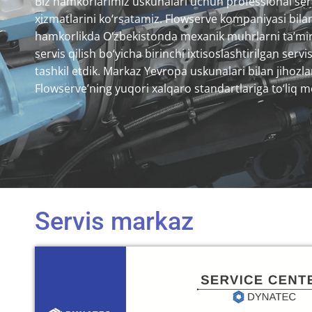
Biz hamkorlarimiz uskunalari uchun professional ser
xizmatlarini ko‘rsatamiz. Flowserve kompaniyasi bila
hamkorlikda O‘zbekistonda mexanik muhrlarni ta’mir
servis qilish bo‘yicha birinchi ixtisoslashtirilgan serv
tashkil etdik. Markaz Yevropa uskunalari bilan jihozl
Flowserve’ning yuqori xalqaro standartlariga to‘liq m
Servis markaz