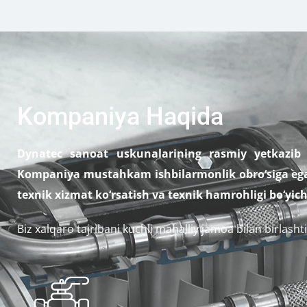
Kompaniya Haqida
Dynatec sanoat uskunalarining rasmiy yetkazib b
Kompaniya mustahkam ishbilarmonlik obro‘siga ega b
texnik xizmat ko‘rsatish va texnik hamrohligi bo‘yic
Biz xalqaro tajribani kuchli mahalliy jamoa bilan birlash