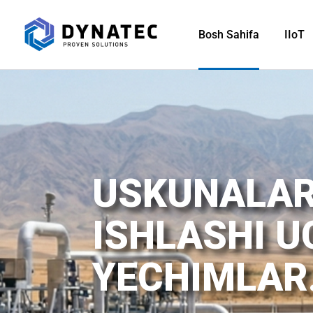
Bosh Sahifa
IIoT
USKUNALAR
ISHLASHI 
YECHIMLAR