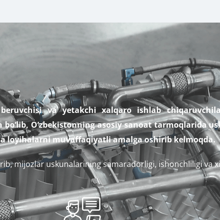
eruvchisi va yetakchi xalqaro ishlab chiqaruvchila
o‘lib, O‘zbekistonning asosiy sanoat tarmoqlarida usk
ha loyihalarni muvaffaqiyatli amalga oshirib kelmoqda.
tirib, mijozlar uskunalarining samaradorligi, ishonchliligi va