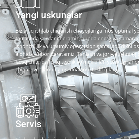
Yangi uskunalar
Biz aniq ishlab chiqarish ehtiyojlariga mos optimal y
tanlashda yordam beramiz, bunda energiya samarado
ishonchlilik va umumiy operatsion samaradorlikni os
alohida e’tibor qaratamiz. Tanlash va joriy etishning
bosqichlarida to‘liq texnik ko‘mak bilan yetakchi jaho
chiqaruvchilarining uskunalarini taklif qilamiz.
Servis