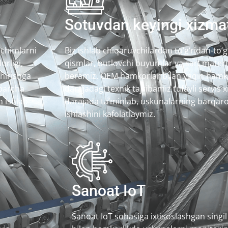
Sotuvdan keyingi xizma
echimlarni
Biz ishlab chiqaruvchilardan to‘g‘ridan-to‘g‘
rligi,
qismlar, butlovchi buyumlar va sarf materia
hirishga
beramiz. OEM hamkorlar bilan yaqin hamko
 barcha
darajadagi texnik tajribamiz tufayli servis 
n ishlab
darajada ta’minlab, uskunalarning barqar
ishlashini kafolatlaymiz.
Sanoat IoT
Sanoat IoT sohasiga ixtisoslashgan sing