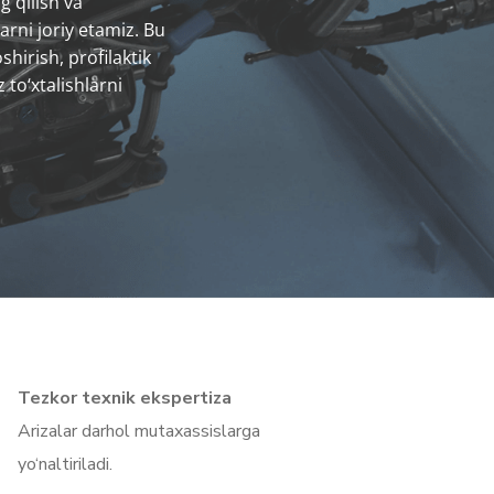
 qilish va
arni joriy etamiz. Bu
shirish, profilaktik
 to‘xtalishlarni
Tezkor texnik ekspertiza
Arizalar darhol mutaxassislarga
yo‘naltiriladi.