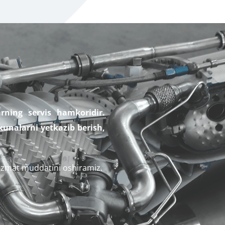
rning servis hamkoridir.
unalarni yetkazib berish,
 xizmat muddatini oshiramiz.