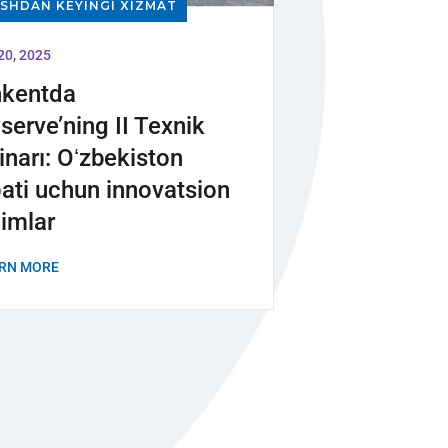
SHDAN KEYINGI XIZMAT
20, 2025
hkentda
serve’ning II Texnik
narı: Oʻzbekiston
ati uchun innovatsion
imlar
RN MORE