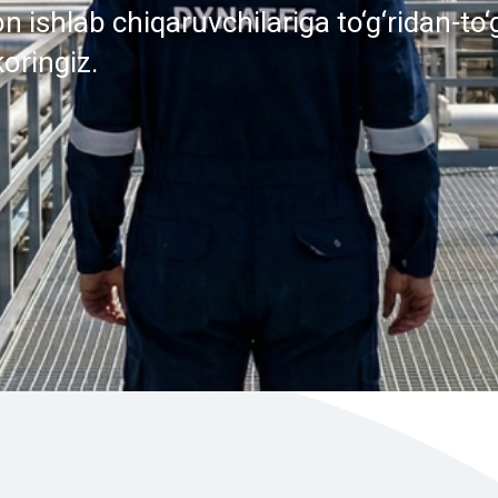
 ishlab chiqaruvchilariga to‘g‘ridan-to‘g
oringiz.