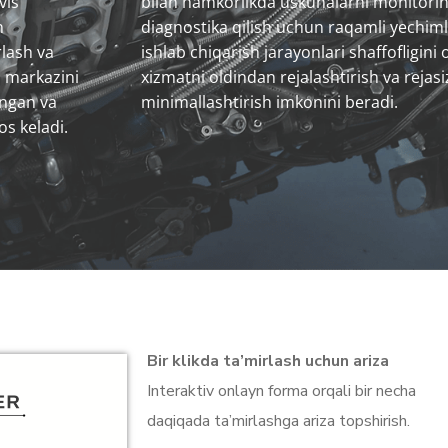
vis
bilan hamkorlikda uskunalarni monitoring
n
diagnostika qilish uchun raqamli yechiml
lash va
ishlab chiqarish jarayonlari shaffofligini o
is markazini
xizmatni oldindan rejalashtirish va rejasiz
angan va
minimallashtirish imkonini beradi.
os keladi.
Bir klikda ta’mirlash uchun ariza
Interaktiv onlayn forma orqali bir necha
daqiqada ta’mirlashga ariza topshirish.