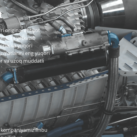
t
ri original ehtiyot
llarini yetkazib
rlik va yuqori
xizmatlarini eng yuqori
or va uzoq muddatli
il kompaniyamiz Imbu