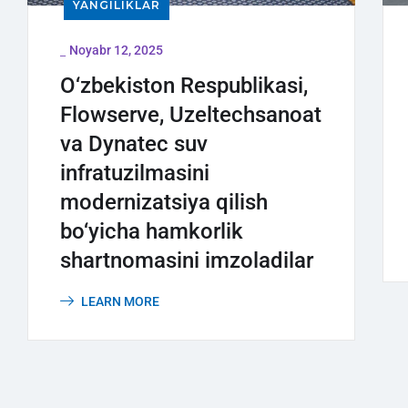
YANGILIKLAR
_
Noyabr 12, 2025
O‘zbekiston Respublikasi,
Flowserve, Uzeltechsanoat
va Dynatec suv
infratuzilmasini
modernizatsiya qilish
bo‘yicha hamkorlik
shartnomasini imzoladilar
LEARN MORE