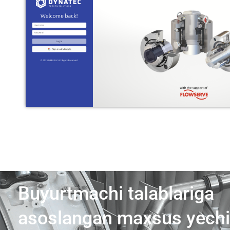
Buyurtmachi talablariga
asoslangan maxsus yech