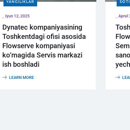
YANGILIKLAR
SOTI
_
_
Iyun 12, 2025
Aprel 
Dynatec kompaniyasining
Tos
Toshkentdagi ofisi asosida
Flow
Flowserve kompaniyasi
Semi
ko‘magida Servis markazi
sano
ish boshladi
yech
LEARN MORE
LEA