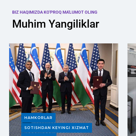
BIZ HAQIMIZDA KO'PROQ MA'LUMOT OLING
Muhim Yangiliklar
HAMKORLAR
SOTISHDAN KEYINGI XIZMAT