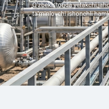
O‘zbekistonda yetakchi jahon
ta’minlovchi ishonchli hamk