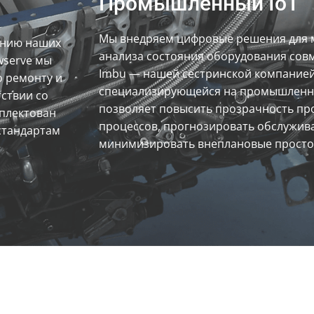
Промышленный IoT
Мы внедряем цифровые решения для 
анию наших
анализа состояния оборудования сов
wserve мы
Imbu — нашей сестринской компанией
о ремонту и
специализирующейся на промышленно
ствии со
позволяет повысить прозрачность пр
плектован
процессов, прогнозировать обслужив
стандартам
минимизировать внеплановые прост