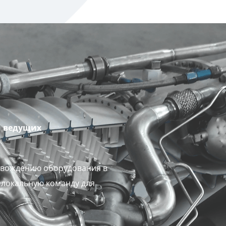
м ведущих
ровождению оборудования в
локальную команду для