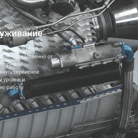
луживание
апасных частей,
в непосредственно от
 и прямое
лнять сервисное
м уровне и
ую работу