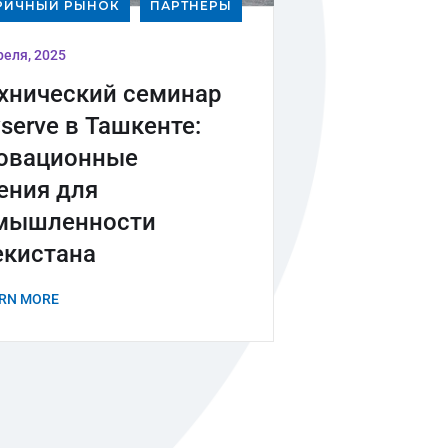
РИЧНЫЙ РЫНОК
ПАРТНЕРЫ
реля, 2025
ехнический семинар
serve в Ташкенте:
овационные
ения для
мышленности
екистана
RN MORE