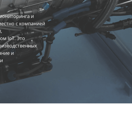
мониторинга и
местно с компанией
,
м IoT. Это
оизводственных
ание и
ои