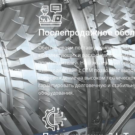
Послепродажное обс
под
Обеспечиваем поставку оригинальных з
 на
комплектующих и расходных материало
общей
производителей. Наш экспертный опыт
шения от
взаимодействие с OEM позволяют выпо
сопровождение на высоком техническо
гарантировать долговечную и стабильн
оборудования.