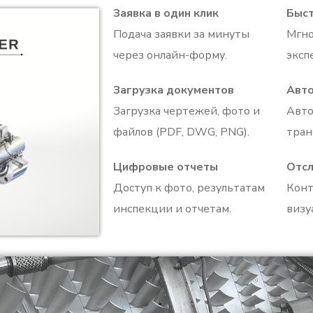
Заявка в один клик
Быст
Подача заявки за минуты
Мгно
через онлайн-форму.
эксп
Загрузка документов
Авт
Загрузка чертежей, фото и
Авто
файлов (PDF, DWG, PNG).
тран
Цифровые отчеты
Отсл
Доступ к фото, результатам
Конт
инспекции и отчетам.
визу