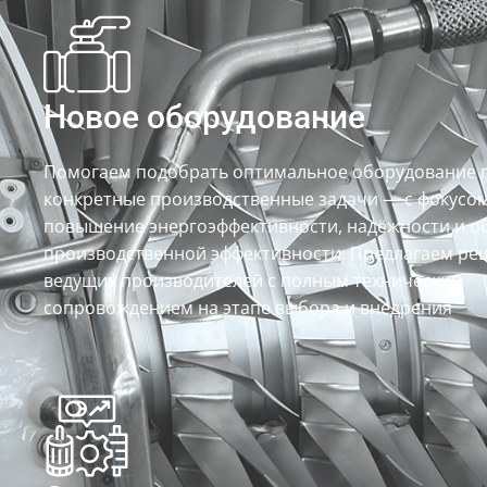
Новое оборудование
Помогаем подобрать оптимальное оборудование 
конкретные производственные задачи — с фокусом
повышение энергоэффективности, надёжности и 
производственной эффективности. Предлагаем ре
ведущих производителей с полным техническим
сопровождением на этапе выбора и внедрения