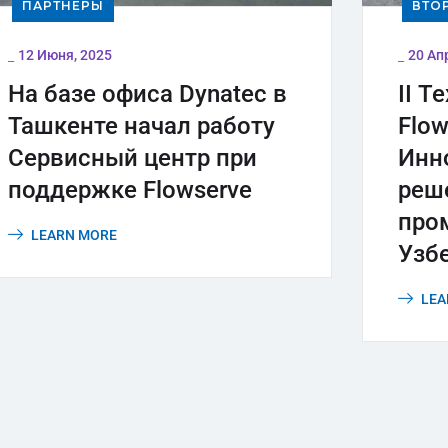
ПАРТНЕРЫ
ВТО
_
_
12 Июня, 2025
20 Ап
На базе офиса Dynatec в
II Т
Ташкенте начал работу
Flow
Сервисный центр при
Инн
поддержке Flowserve
реш
про
LEARN MORE
Узб
LEA