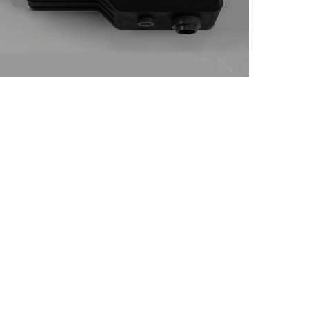
Universal Havo Sifati
Laboratoriyasi
/
AKTIVLAR MONITORINGI
KON ISHLARI