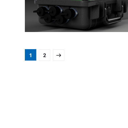
Samaradorligini Tahlil
Qilish
AKTIVLAR MONITORINGI
1
2