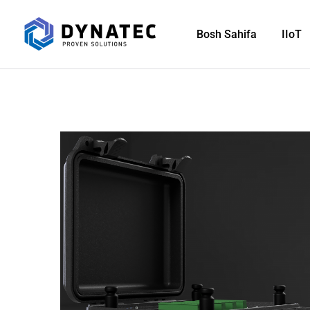
Bosh Sahifa
IIoT
Masofaviy Aktivlar