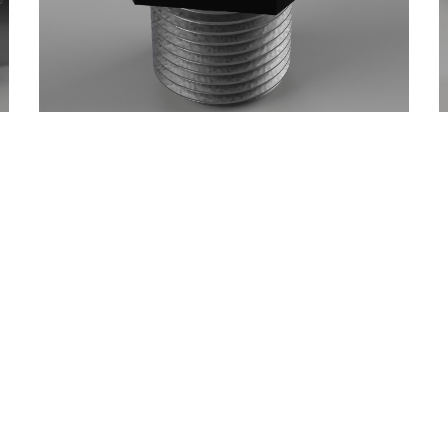
Yuqori Darajadagi
Joylashuv Tahlili
AKTIVLAR MONITORINGI