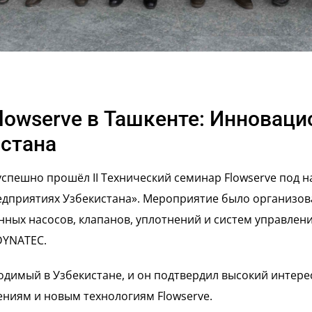
Flowserve в Ташкенте: Инновац
стана
т успешно прошёл II Технический семинар Flowserve по
едприятиях Узбекистана». Мероприятие было организов
ных насосов, клапанов, уплотнений и систем управлен
DYNATEC.
водимый в Узбекистане, и он подтвердил высокий инте
иям и новым технологиям Flowserve.