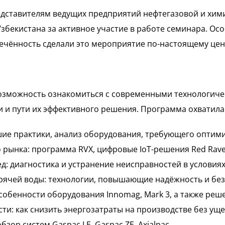
ставителям ведущих предприятий нефтегазовой и химич
бекистана за активное участие в работе семинара. Ос
влечённость сделали это мероприятие по-настоящему це
озможность ознакомиться с современными технологичес
 и пути их эффективного решения. Программа охватила 
шие практики, анализ оборудования, требующего оптим
рынка: программа RVX, цифровые IoT-решения Red Rave
д: диагностика и устранение неисправностей в услови
орячей воды: технологии, повышающие надёжность и без
собенности оборудования Innomag, Mark 3, а также реш
: как снизить энергозатраты на производстве без уще
зор систем Gaspac LE, Gaspac ZE, Axialpac.